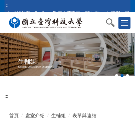
跳
:::
到
生輔組首頁
English
防疫心理專區
網站連結
無障礙地圖
主
要
內
容
區
塊
生輔組
Student Assistance Division
:::
首頁
處室介紹
生輔組
表單與連結