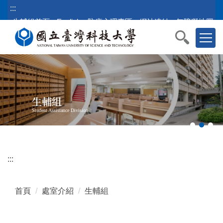
跳
:::
到
生輔組首頁
English
防疫心理專區
網站連結
無障礙地圖
主
要
內
容
區
塊
生輔組
Student Assistance Division
:::
首頁
處室介紹
生輔組