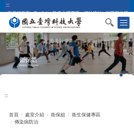
跳
:::
到
衛保組首頁
English
防疫心理專區
網站連結
無障礙地圖
主
要
內
容
區
塊
衛保組
Health Division
:::
首頁
處室介紹
衛保組
衛生保健專區
傳染病防治