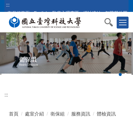
跳
:::
到
衛保組首頁
English
防疫心理專區
網站連結
無障礙地圖
主
要
內
容
區
塊
衛保組
Health Division
:::
首頁
處室介紹
衛保組
服務資訊
體檢資訊