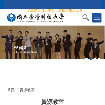
跳
:::
到
學務處首頁
學生建言討論平台
全校學生座談會
網站連結
主
要
內
容
區
塊
學務處
Office of Student Affairs
:::
首頁
資源教室
資源教室