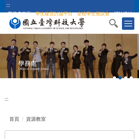
跳
:::
到
學務處首頁
學生建言討論平台
全校學生座談會
網站連結
主
要
內
容
區
塊
學務處
Office of Student Affairs
:::
首頁
資源教室