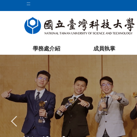
:::
跳
到
主
要
內
容
學務處介紹
成員執掌
區
塊