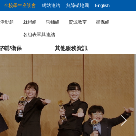
全校學生座談會
網站連結
無障礙地圖
English
活動組
就輔組
諮輔組
資源教室
衛保組
各組表單與連結
諮輔/衛保
其他服務資訊