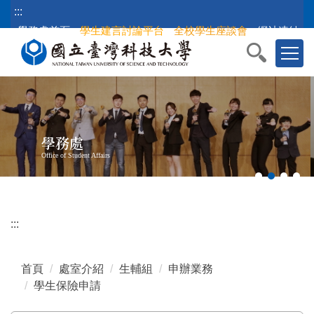
跳
:::
到
學務處首頁
學生建言討論平台
全校學生座談會
網站連結
主
要
內
容
區
塊
學務處
Office of Student Affairs
:::
首頁
處室介紹
生輔組
申辦業務
學生保險申請