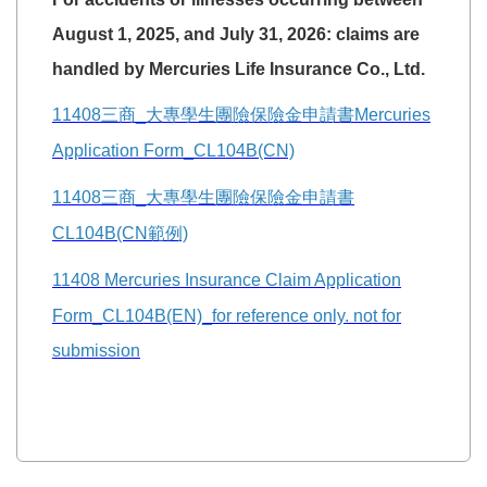
August 1, 2025, and July 31, 2026:
claims are
handled by Mercuries Life Insurance Co., Ltd.
11408
三商_
大專學生團險保險金申請書Mercuries
Application Form_CL104B(CN)
11408
三商_
大專學生團險保險金申請書
CL104B(CN
範例)
114
08 Mercuries
Insurance Claim Application
Form_CL104B(EN)_for reference only. not for
submission