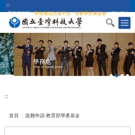
跳
:::
到
學務處首頁
學生建言討論平台
全校學生座談會
網站連結
主
要
內
容
區
塊
學務處
Office of Student Affairs
:::
首頁
急難申請-教育部學產基金