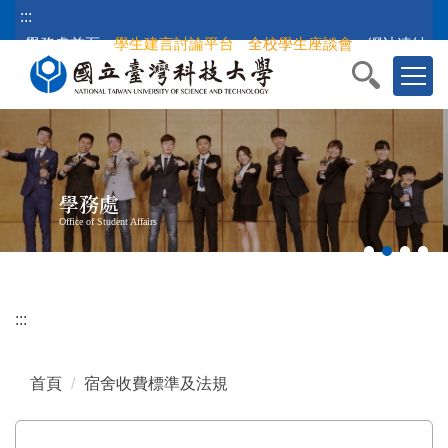
跳
:::
到
學務處首頁
學生建言討論平台
全校學生座談會
網站連結
主
要
內
容
區
塊
學務處
Office of Student Affairs
:::
首頁
宿舍收費標準及法規