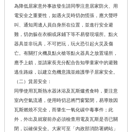
為降低居家意外事故發生請同學注意居家防火、用
電安全之重要性，如遇火災時切勿慌張，應大聲呼
叫、通知周邊人員自身所在位置，並進行安全避
難，切勿躲在衣櫥或床鋪下等不易發現場所。點火
器具並非玩具，不可把玩，玩火恐引起火災及傷
亡。有關打火機及點火槍等點火器具之放置場所，
應予上鎖，並請家長充分配合告知學童家中的避難
逃生路線，以建立危機意識並維護學子居家安全。
（二）賃居安全：
同學使用瓦斯熱水器沐浴及瓦斯爐煮食時，要注意
室內空氣流通，使用時切忌將門窗緊閉，易導致因
瓦斯燃燒不完全，而肇生一氧化碳中毒事件；此
外，外出及就寢前亦必須檢查用電及瓦斯是否已關
閉，以確保安全。大家可至「內政部消防署網站」