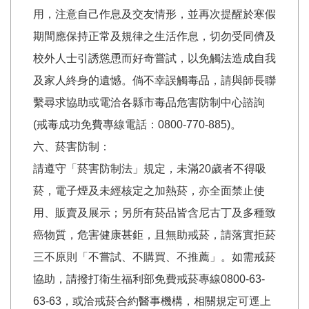
用，注意自己作息及交友情形，並再次提醒於寒假
期間應保持正常及規律之生活作息，切勿受同儕及
校外人士引誘慫恿而好奇嘗試，以免觸法造成自我
及家人終身的遺憾。倘不幸誤觸毒品，請與師長聯
繫尋求協助或電洽各縣市毒品危害防制中心諮詢
(戒毒成功免費專線電話：0800-770-885)。
六、菸害防制：
請遵守「菸害防制法」規定，未滿20歲者不得吸
菸，電子煙及未經核定之加熱菸，亦全面禁止使
用、販賣及展示；另所有菸品皆含尼古丁及多種致
癌物質，危害健康甚鉅，且無助戒菸，請落實拒菸
三不原則「不嘗試、不購買、不推薦」。如需戒菸
協助，請撥打衛生福利部免費戒菸專線0800-63-
63-63，或洽戒菸合約醫事機構，相關規定可逕上