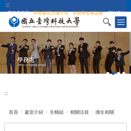
跳
:::
到
學務處首頁
學生建言討論平台
全校學生座談會
網站連結
主
要
內
容
區
塊
學務處
Office of Student Affairs
:::
首頁
處室介紹
生輔組
相關法規
僑生相關