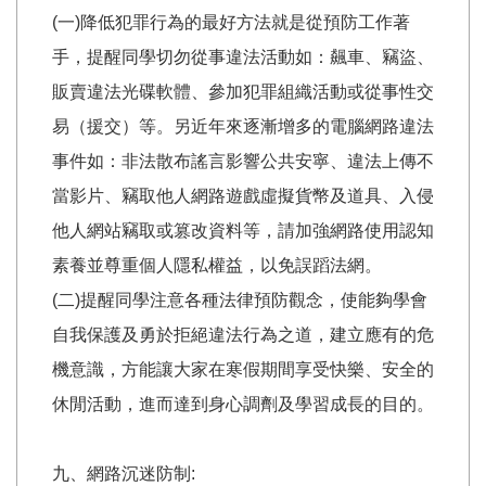
(一)降低犯罪行為的最好方法就是從預防工作著
手，提醒同學切勿從事違法活動如：飆車、竊盜、
販賣違法光碟軟體、參加犯罪組織活動或從事性交
易（援交）等。另近年來逐漸增多的電腦網路違法
事件如：非法散布謠言影響公共安寧、違法上傳不
當影片、竊取他人網路遊戲虛擬貨幣及道具、入侵
他人網站竊取或篡改資料等，請加強網路使用認知
素養並尊重個人隱私權益，以免誤蹈法網。
(二)提醒同學注意各種法律預防觀念，使能夠學會
自我保護及勇於拒絕違法行為之道，建立應有的危
機意識，方能讓大家在寒假期間享受快樂、安全的
休閒活動，進而達到身心調劑及學習成長的目的。
九、網路沉迷防制: