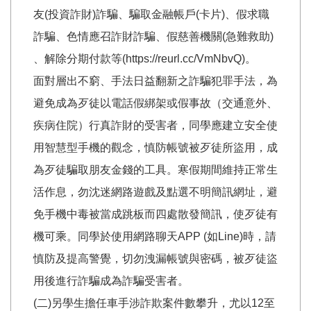
友(投資詐財)詐騙、騙取金融帳戶(卡片)、假求職
詐騙、色情應召詐財詐騙、假慈善機關(急難救助)
、解除分期付款等(https://reurl.cc/VmNbvQ)。
面對層出不窮、手法日益翻新之詐騙犯罪手法，為
避免成為歹徒以電話假綁架或假事故（交通意外、
疾病住院）行真詐財的受害者，同學應建立安全使
用智慧型手機的觀念，慎防帳號被歹徒所盜用，成
為歹徒騙取朋友金錢的工具。寒假期間維持正常生
活作息，勿沈迷網路遊戲及點選不明簡訊網址，避
免手機中毒被當成跳板而四處散發簡訊，使歹徒有
機可乘。同學於使用網路聊天APP (如Line)時，請
慎防及提高警覺，切勿洩漏帳號與密碼，被歹徒盜
用後進行詐騙成為詐騙受害者。
(二)另學生擔任車手涉詐欺案件數攀升，尤以12至