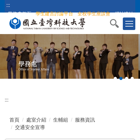
跳
:::
到
學務處首頁
學生建言討論平台
全校學生座談會
網站連結
主
要
內
容
區
塊
學務處
Office of Student Affairs
:::
首頁
處室介紹
生輔組
服務資訊
交通安全宣導