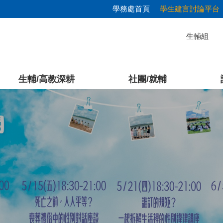
學務處首頁
學生建言討論平台
生輔組
生輔/高教深耕
社團/就輔