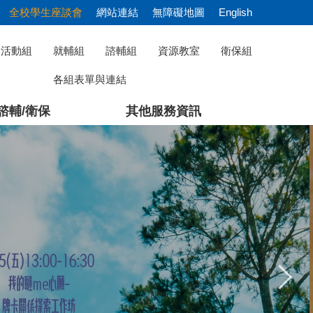
全校學生座談會
網站連結
無障礙地圖
English
活動組
就輔組
諮輔組
資源教室
衛保組
各組表單與連結
諮輔/衛保
其他服務資訊