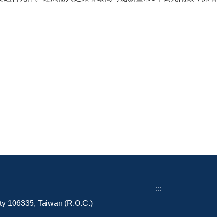
:::
ity 106335, Taiwan (R.O.C.)