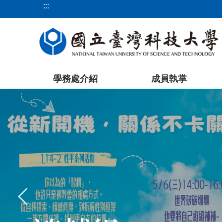
:::
跳
到
主
要
內
容
學務處介紹
成員執掌
區
塊