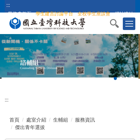
跳
:::
到
學務處首頁
學生建言討論平台
全校學生座談會
網站連結
主
要
內
容
區
塊
諮輔組
Counseling Services Division
Of
:::
首頁
處室介紹
生輔組
服務資訊
傑出青年選拔