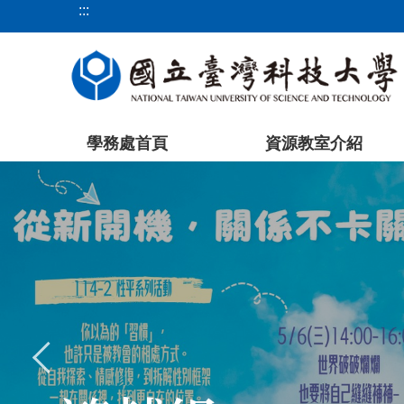
:::
跳
到
主
要
內
容
學務處首頁
資源教室介紹
區
塊