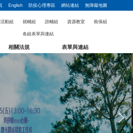
頁
English
防疫心理專區
網站連結
無障礙地圖
活動組
就輔組
諮輔組
資源教室
衛保組
各組表單與連結
相關法規
表單與連結