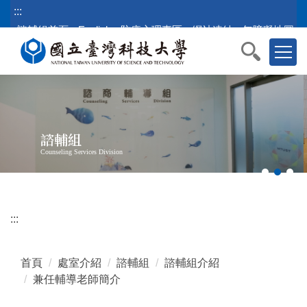
跳
:::
到
諮輔組首頁
English
防疫心理專區
網站連結
無障礙地圖
主
要
內
容
區
塊
諮輔組
Counseling Services Division
:::
首頁
處室介紹
諮輔組
諮輔組介紹
兼任輔導老師簡介