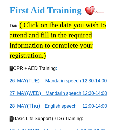
First Aid Training
( Click on the date you wish to
Date:
attend and fill in the required
information to complete your
registration.)
▓
CPR + AED Training
:
26 MAY(TUE) Mandarin speech 12:30-14:00
27
MAY(WED) Mandarin speech
12:30-14:00
Thu)
28 MAY
(
English speech 12:00-14:00
▓
Basic Life Support (BLS) Training: