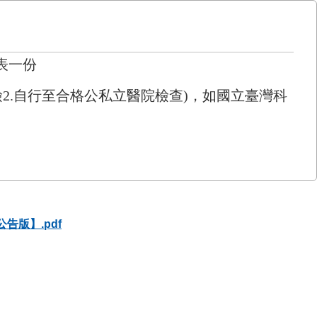
表一份
檢
2
.
自行至合格公私立醫院檢查
)
，
如國立臺灣科
告版】.pdf